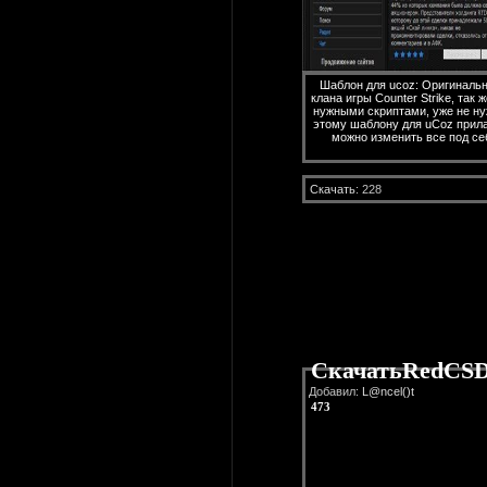
Шаблон для ucoz: Оригинальн
клана игры Counter Strike, так
нужными скриптами, уже не ну
этому шаблону для uCoz прилаг
можно изменить все под себ
Скачать
: 228
СкачатьRedCS
Добавил:
L@ncel()t
473