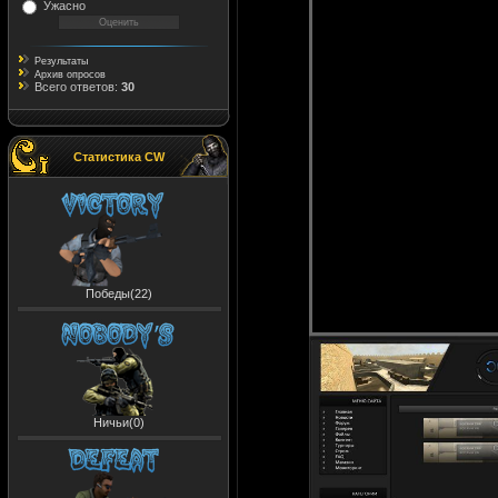
Ужасно
Результаты
Архив опросов
Всего ответов:
30
Статистика CW
Победы(22)
Ничьи(0)