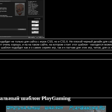
одойдет не только для сайта с игрок CSS, но и CS1.6. Не плохой черный дизайн для са
ает очень хорошо, и на на таком сайте, на котором стоит этот шаблон - находится можно
 шаблон подойдет как и о самих сериях игр, так и к патчам для этих игр, читов, для cs к
альный шаблон PlayGaming