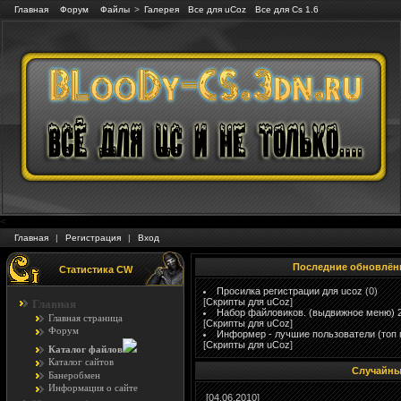
Главная
Форум
Файлы
>
Галерея
Все для uCoz
Все для Cs 1.6
<
Главная
|
Регистрация
|
Вход
Последние обновлён
Статистика CW
Просилка регистрации для ucoz
(0)
[
Скрипты для uCoz
]
Главная
Набор файловиков. (выдвижное меню) 
Главная страница
[
Скрипты для uCoz
]
Форум
Информер - лучшие пользователи (топ 
[
Скрипты для uCoz
]
Каталог файлов
Каталог сайтов
Случайны
Банеробмен
Информация о сайте
[04.06.2010]