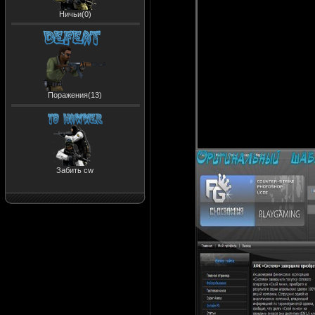
Ничьи(0)
Поражения(13)
Забить cw