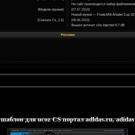
На сайт производится набор файловиков
[
Модели оружия
]
[07.07.2010]
Новый мувик — FnaticMSI Arbalet Cup 20
[
Скачать Cs_1.6
]
[08.06.2010]
Вышел античит sXe Injected 8.7
(
0
)
Реклама
аблон для ucoz CS портал adldas.ru, adidas 