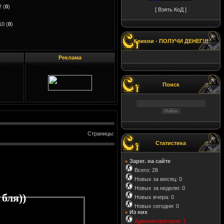
!
(
0
)
[ Взять КоД ]
10
(
0
)
Кликни - ПОЛУЧИ ДЕНЕГ!!!
Реклама
Поиск
Страницы
:
Статистика
Зарег. на сайте
»
Всего: 28
Новых за месяц: 0
Новых за неделю: 0
бля))
Новых вчера: 0
Новых сегодня: 0
Из них
»
Администраторов: 1