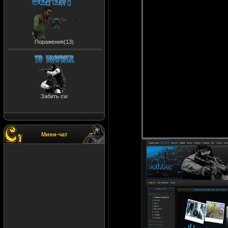
Поражения(13)
Забить cw
Мини-чат