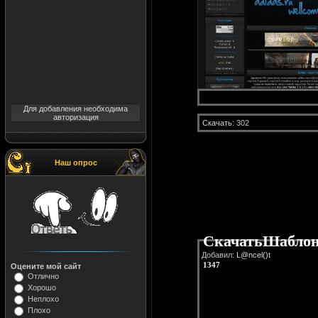
Для добавления необходима
авторизация
Скачать
: 302
Наш опрос
СкачатьШаблон 
Добавил:
L@ncel()t
1347
Оцените мой сайт
Отлично
Хорошо
Неплохо
Плохо