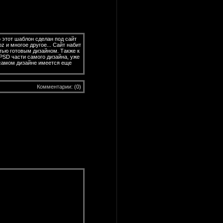
 этот шаблон сделан под сайт
z и многое другое... Сайт набит
тью готовым дизайном. Также к
 PSD части самого дизайна, уже
в самом дизайне имеется еще
Комментарии:
(0)