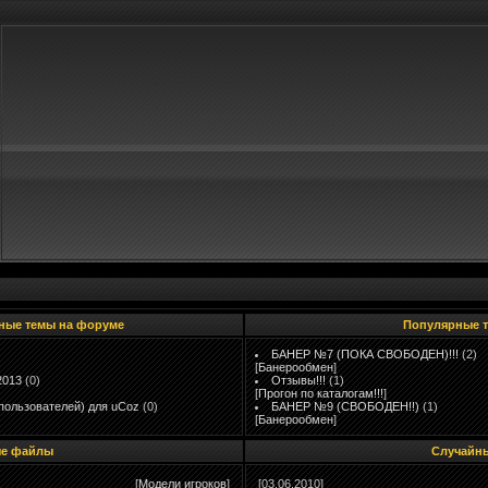
ные темы на форуме
Популярные 
БАНЕР №7 (ПОКА СВОБОДЕН)!!!
(2)
[
Банерообмен
]
2013
(0)
Отзывы!!!
(1)
[
Прогон по каталогам!!!
]
пользователей) для uCoz
(0)
БАНЕР №9 (СВОБОДЕН!!)
(1)
[
Банерообмен
]
е файлы
Случайн
[
Модели игроков
]
[03.06.2010]