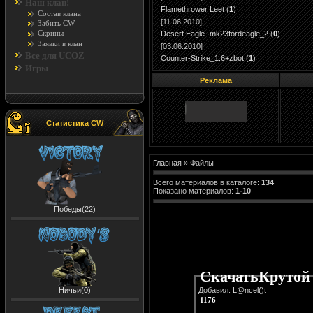
Наш клан!
Flamethrower Leet
(
1
)
Состав клана
[11.06.2010]
Забить CW
Скрины
Desert Eagle -mk23fordeagle_2
(
0
)
Заявки в клан
[03.06.2010]
Все для UCOZ
Counter-Strike_1.6+zbot
(
1
)
Игры
Реклама
Статистика CW
Главная
»
Файлы
Всего материалов в каталоге
:
134
Показано материалов
:
1-10
Победы(22)
СкачатьКрутой ш
Ничьи(0)
Добавил:
L@ncel()t
1176