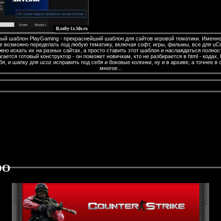
ый шаблон PlayGaming - прекраснейший шаблон для сайтов игровой тематики. Именно
 же возможно переделать под любую тематику, включая софт, игры, фильмы, все для uCo
жно искать их на разных сайтах, а просто ставить этот шаблон и наслаждаться полнос
ается готовый конструктор - он поможет новичкам, кто не разбирается в html - кодах,
я, и шапку для ucoz исправить под себя и боковые колонки, ну и в архиве, а точнее 
многое...
DO