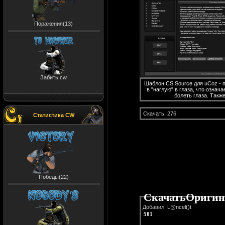
Поражения(13)
Забить cw
Шаблон CS:Source для uCoz - п
в "наглую" в глаза, что означ
болеть глаза. Также
Скачать
: 276
Статистика CW
Победы(22)
СкачатьОригин
Добавил:
L@ncel()t
501