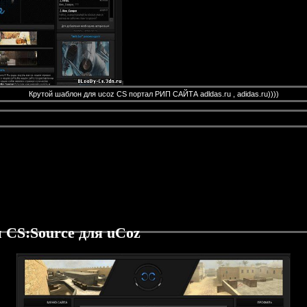
Крутой шаблон для ucoz CS портал РИП САЙТА adldas.ru , adidas.ru))))
CS:Source для uCoz