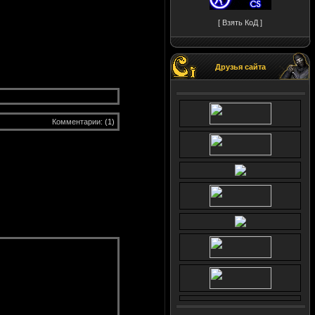
[ Взять КоД ]
Друзья сайта
Комментарии:
(1)