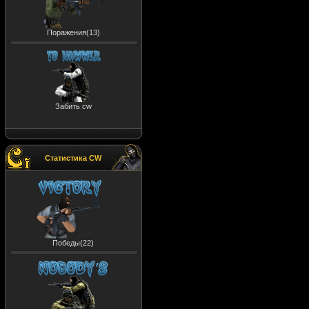
Поражения(13)
Забить cw
Статистика CW
Победы(22)