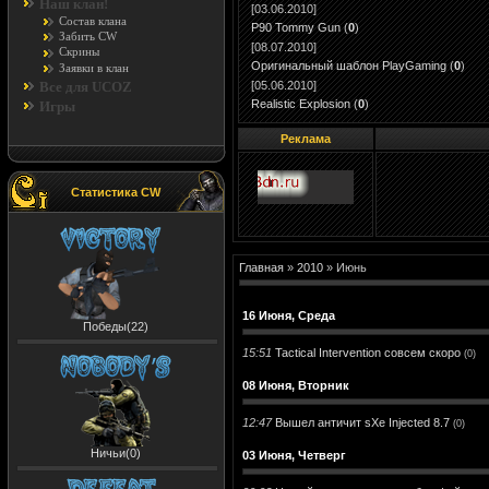
Наш клан!
[03.06.2010]
Состав клана
P90 Tommy Gun
(
0
)
Забить CW
[08.07.2010]
Скрины
Оригинальный шаблон PlayGaming
(
0
)
Заявки в клан
[05.06.2010]
Все для UCOZ
Realistic Explosion
(
0
)
Игры
Реклама
Статистика CW
Главная
»
2010
»
Июнь
16 Июня, Среда
Победы(22)
15:51
Tactical Intervention совсем скоро
(0)
08 Июня, Вторник
12:47
Вышел античит sXe Injected 8.7
(0)
Ничьи(0)
03 Июня, Четверг