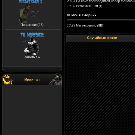
20:03
На сайт производится набор файлови
19:56
Регаемся!!!!!!!!
(1)
01 Июня, Вторник
Поражения(13)
13:23
Мы открылись!!!!!!!!!!
Случайные фотки
Забить cw
Мини-чат