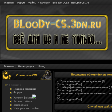
Главная
Форум
Файлы
>
Галерея
Все для uCoz
Все для Cs 1.6
<
Главная
|
Регистрация
|
Вход
Последние обновлённые тем
Статистика CW
Просилка регистрации для ucoz
(0)
[
Скрипты для uCoz
]
Главная
Набор файловиков. (выдвижное меню) 
Главная страница
[
Скрипты для uCoz
]
Форум
Информер - лучшие пользователи (топ 
(0)
Каталог файлов
[
Скрипты для uCoz
]
Каталог сайтов
Банеробмен
Случайные файл
Информация о сайте