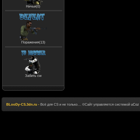
Ничьи(0)
Поражения(13)
Забить cw
BLooDy-CS.3dn.ru -
Всё для CS и не только.... ©
Сайт управляется системой
uCoz