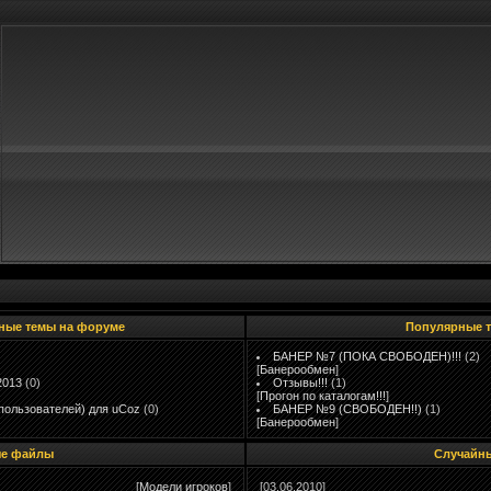
ные темы на форуме
Популярные 
БАНЕР №7 (ПОКА СВОБОДЕН)!!!
(2)
[
Банерообмен
]
2013
(0)
Отзывы!!!
(1)
[
Прогон по каталогам!!!
]
пользователей) для uCoz
(0)
БАНЕР №9 (СВОБОДЕН!!)
(1)
[
Банерообмен
]
е файлы
Случайн
[
Модели игроков
]
[03.06.2010]