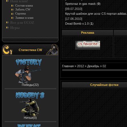
Наш клан!
Spetsnaz in gas mask
(
0
)
Состав клана
[09.07.2010]
Забить CW
Скрины
Крутой шаблон для ucoz CS портал adldas.r
Заявки в клан
[17.06.2010]
Все для UCOZ
Dead Bomb v.1.0
(
1
)
Игры
Реклама
Статистика CW
Главная
»
2012
»
Декабрь
»
02
Победы(22)
Случайные фотки
Ничьи(0)