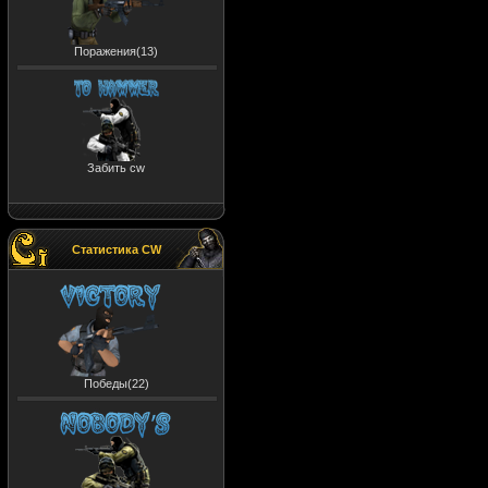
Поражения(13)
Забить cw
Статистика CW
Победы(22)