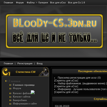
Главная
Форум
Файлы
>
Галерея
Все для uCoz
Все для Cs 1.6
<
Главная
|
Регистрация
|
Вход
Последние обновлён
Статистика CW
Просилка регистрации для ucoz
(0)
[
Скрипты для uCoz
]
Главная
Набор файловиков. (выдвижное меню) 
Главная страница
[
Скрипты для uCoz
]
Форум
Информер - лучшие пользователи (топ 
[
Скрипты для uCoz
]
Каталог файлов
Каталог сайтов
Случайны
Банеробмен
Информация о сайте
[04.06.2010]