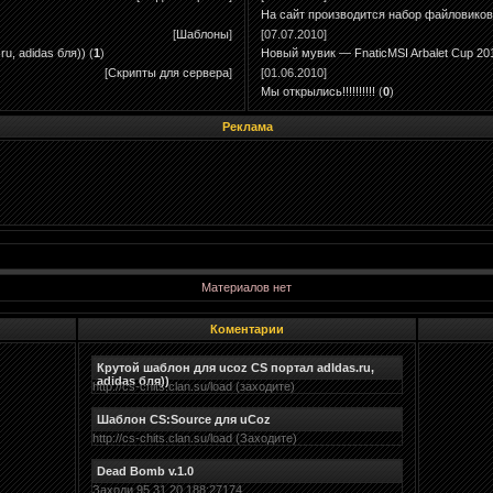
На сайт производится набор файловиков
[
Шаблоны
]
[07.07.2010]
u, adidas бля))
(
1
)
Новый мувик — FnaticMSI Arbalet Cup 20
[
Скрипты для сервера
]
[01.06.2010]
Мы открылись!!!!!!!!!!
(
0
)
Реклама
Материалов нет
Коментарии
Крутой шаблон для ucoz CS портал adldas.ru,
adidas бля))
http://cs-chits.clan.su/load (заходите)
Шаблон CS:Source для uCoz
http://cs-chits.clan.su/load (Заходите)
Dead Bomb v.1.0
Заходи 95.31.20.188:27174