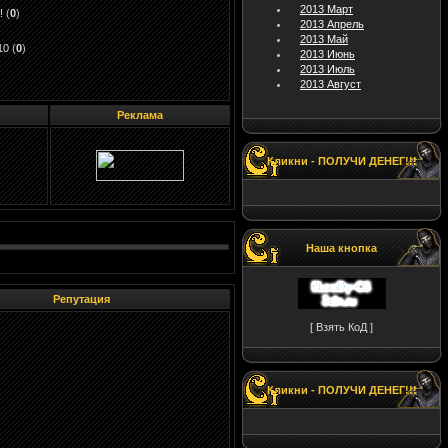
2013 Март
!
(
0
)
2013 Апрель
2013 Май
10
(
0
)
2013 Июнь
2013 Июль
2013 Август
Реклама
Кликни - ПОЛУЧИ ДЕНЕГ!!!
Наша кнопка
Репутация
[ Взять КоД ]
Кликни - ПОЛУЧИ ДЕНЕГ!!!