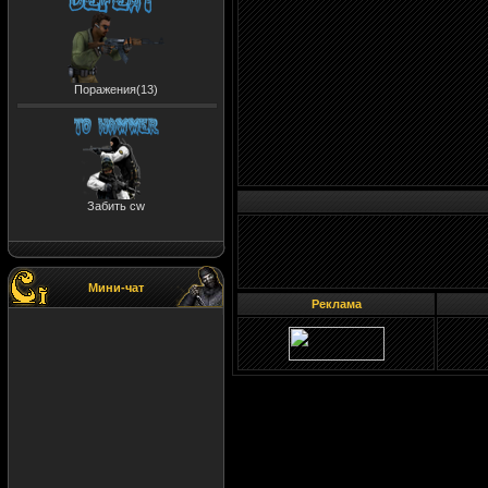
Поражения(13)
Забить cw
Мини-чат
Реклама