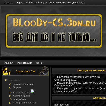
Главная
Форум
Файлы
>
Галерея
Все для uCoz
Все для Cs 1.6
<
Главная
|
Регистрация
|
Вход
Последние обновлён
Статистика CW
Просилка регистрации для ucoz
(0)
[
Скрипты для uCoz
]
Главная
Набор файловиков. (выдвижное меню) 
Главная страница
[
Скрипты для uCoz
]
Форум
Информер - лучшие пользователи (топ 
[
Скрипты для uCoz
]
Каталог файлов
Каталог сайтов
Случайны
Банеробмен
Информация о сайте
[03.06.2010]