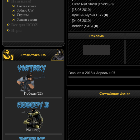
Наш клан!
Clear Riot Shield [shield]
(
0
)
Состав клана
[15.06.2010]
Забить CW
Скрины
Лучший мувик CSS
(
0
)
Заявки в клан
[04.06.2010]
Все для UCOZ
Bender (SAS)
(
0
)
Игры
Реклама
Статистика CW
Главная
»
2013
»
Апрель
»
07
Победы(22)
Случайные фотки
Ничьи(0)