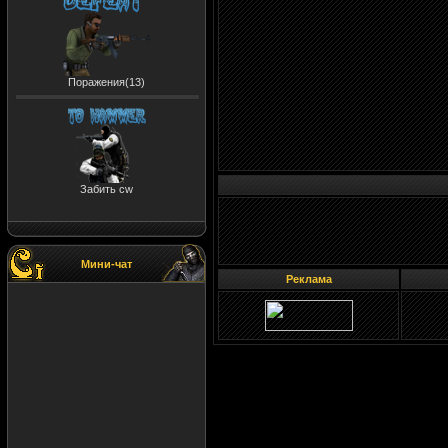
Поражения(13)
Забить cw
Мини-чат
Реклама