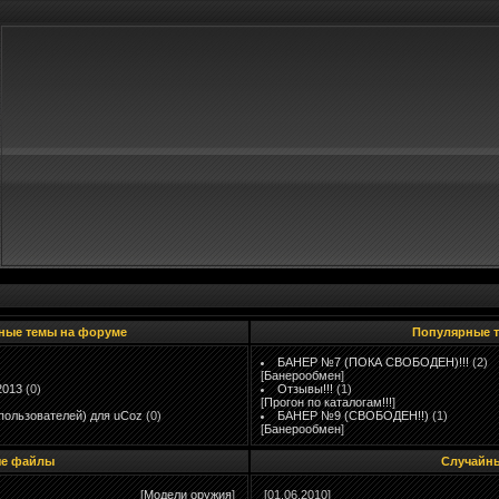
ные темы на форуме
Популярные 
БАНЕР №7 (ПОКА СВОБОДЕН)!!!
(2)
[
Банерообмен
]
2013
(0)
Отзывы!!!
(1)
[
Прогон по каталогам!!!
]
пользователей) для uCoz
(0)
БАНЕР №9 (СВОБОДЕН!!)
(1)
[
Банерообмен
]
е файлы
Случайн
[
Модели оружия
]
[01.06.2010]