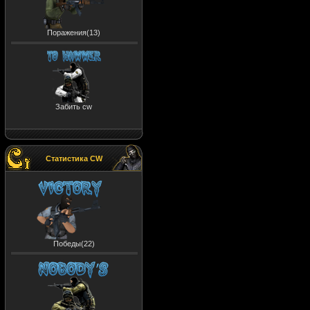
Поражения(13)
Забить cw
Статистика CW
Победы(22)