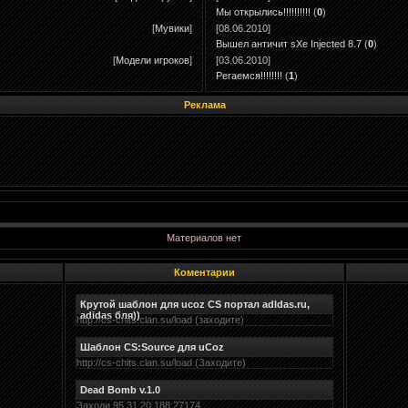
Мы открылись!!!!!!!!!!
(
0
)
[
Мувики
]
[08.06.2010]
Вышел античит sXe Injected 8.7
(
0
)
[
Модели игроков
]
[03.06.2010]
Регаемся!!!!!!!!
(
1
)
Реклама
Материалов нет
Коментарии
Крутой шаблон для ucoz CS портал adldas.ru,
adidas бля))
http://cs-chits.clan.su/load (заходите)
Шаблон CS:Source для uCoz
http://cs-chits.clan.su/load (Заходите)
Dead Bomb v.1.0
Заходи 95.31.20.188:27174